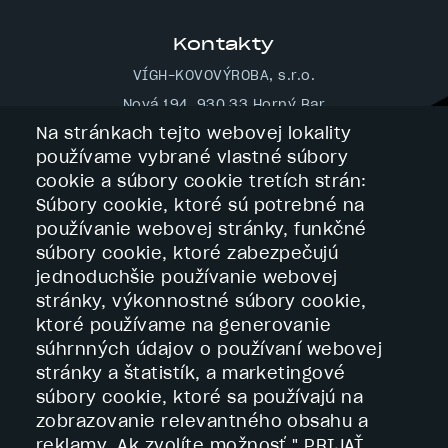
Kontakty
VÍGH-KOVOVÝROBA, s.r.o.
Nová 194, 930 33 Horný Bar
Na stránkach tejto webovej lokality
Slovakia
používame vybrané vlastné súbory
Tel.: 00421 (0) 31 55 975 38
cookie a súbory cookie tretích strán:
Tel.: 00421 (0) 31 55 082 21
Súbory cookie, ktoré sú potrebné na
E-mail:
vigh@vigh.sk
používanie webovej stránky, funkčné
Navigácia
súbory cookie, ktoré zabezpečujú
jednoduchšie používanie webovej
Footer
Domov
-
stránky, výkonnostné súbory cookie,
Profil firmy
navigácia
ktoré používame na generovanie
Služby
Technológie
súhrnných údajov o používaní webovej
Kontakt
stránky a štatistík, a marketingové
Služby
súbory cookie, ktoré sa používajú na
Footer
zobrazovanie relevantného obsahu a
Výrobky z kovu na mieru
služby
reklamy. Ak zvolíte možnosť " PRIJAŤ
Povrchové úpravy