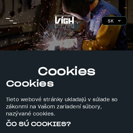
Skip
to
main
SK
navigation
EN
DE
HU
Cookies
Cookies
Tieto webové stránky ukladajú v súlade so
zákonmi na Vašom zariadení súbory,
nazývané cookies.
ČO SÚ COOKIES?