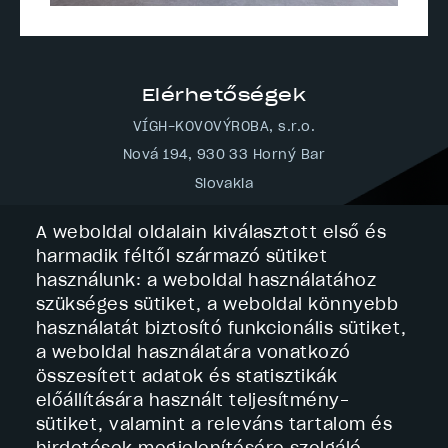
Elérhetőségek
VÍGH-KOVOVÝROBA, s.r.o.
Nová 194, 930 33 Horný Bar
Slovakia
Tel.: 00421 (0) 31 55 975 38
A weboldal oldalain kiválasztott első és
Tel.: 00421 (0) 31 55 082 21
harmadik féltől származó sütiket
E-mail:
vigh@vigh.sk
használunk: a weboldal használatához
Navigáció
szükséges sütiket, a weboldal könnyebb
használatát biztosító funkcionális sütiket,
Footer
Kezdőlap
-
a weboldal használatára vonatkozó
Cégprofil
navigácia
összesített adatok és statisztikák
Szolgáltatások
Technológiák
előállítására használt teljesítmény-
Elérhetőség
sütiket, valamint a releváns tartalom és
Szolgáltatások