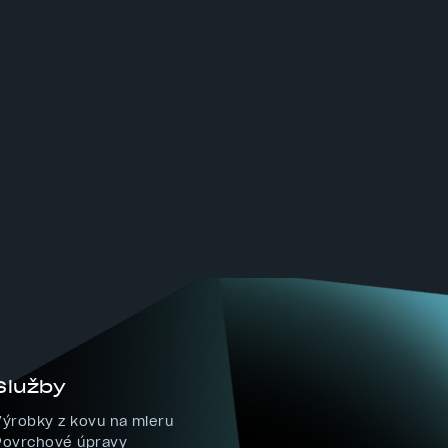
Služby
Footer
Výrobky z kovu na mieru
služby
Povrchové úpravy