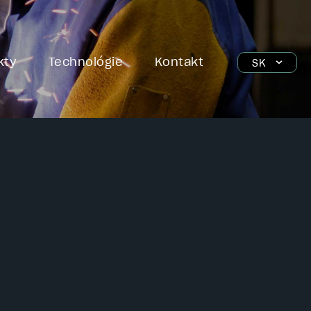
kty
Technológie
Kontakt
SK
EN
DE
HU